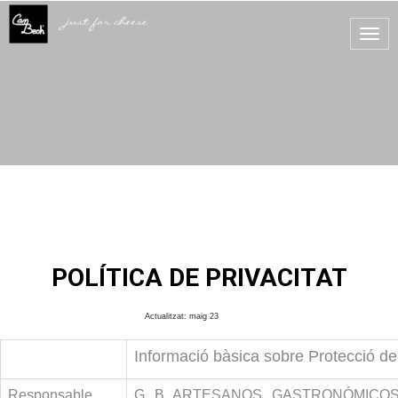
Togg
navi
POLÍTICA DE PRIVACITAT
Actualitzat: maig 23
Informació bàsica sobre Protecció d
Responsable
G B ARTESANOS GASTRONÓMICOS, S