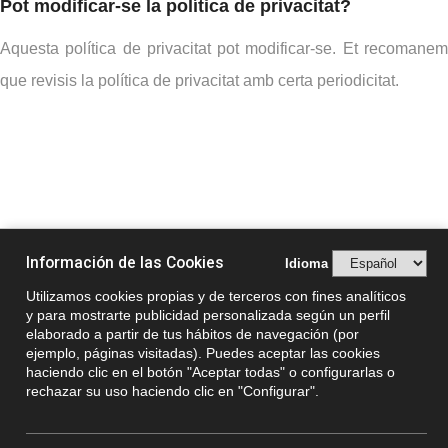
Pot modificar-se la política de privacitat?
Aquesta política de privacitat pot modificar-se. Et recomanem
que revisis la política de privacitat amb certa periodicitat.
Información de las Cookies
Idioma
Utilizamos cookies propias y de terceros con fines analíticos
Can Bech
· GB Artesanos Gastronomicos Copyright 2011 - 2026
y para mostrarte publicidad personalizada según un perfil
00 34 972 761 812
canbech@canbech.com
C/Major, 12. 17257 Fontanilles,
Girona, Espanya
elaborado a partir de tus hábitos de navegación (por
Avís Legal -
Política de privacitat
Canal Ètic
Pla
-
-
ejemplo, páginas visitadas). Puedes aceptar las cookies
d'Igualtat
haciendo clic en el botón "Aceptar todas" o configurarlas o
rechazar su uso haciendo clic en "Configurar".
Descarrega’t els
Consulta els
nostres catàlegs
valors nutricionals