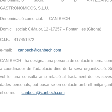
Denominació social:
G B ARTESANOS
GASTRONÓMICOS, S.L.U.
Denominació comercial:
CAN BECH
Domicili social: C/Major, 12 -17257 – Fontanilles (Girona)
C.I.F.:
B17451972
e-mail:
canbech@canbech.com
CAN BECH
ha designat una persona de contacte interna com
a coordinador de l’adaptació dins de la seva organització. Si
vol fer una consulta amb relació al tractament de les seves
dades personals, pot posar-se en contacte amb ell mitjançant
el correu
canbech@canbech.com