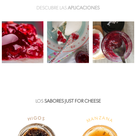
DESCUBRE LAS
APLICACIONES
LOS
SABORES JUST FOR CHEESE
G
Z
O
A
N
I
N
S
A
H
A
M