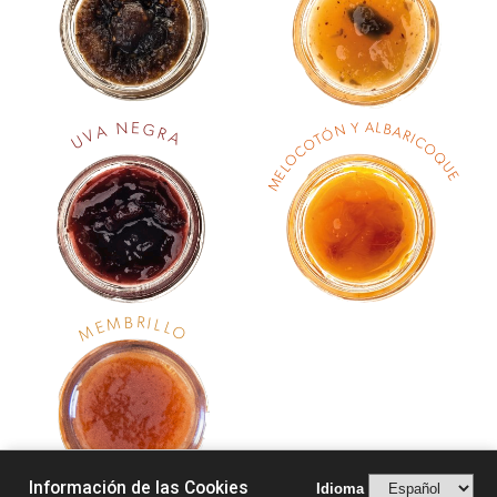
A
Y
N
E
L
G
B
N
A
A
R
Ó
R
V
A
T
I
C
U
O
O
C
Q
O
U
L
E
E
M
B
R
M
I
L
E
L
O
M
Información de las Cookies
Idioma